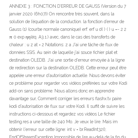
ANNEXE 3 : FONCTION D’ERREUR DE GAUSS (Version du 7
janvier 2020 (6h07)) On rencontre très souvent, dans la
solution de l’équation de la conduction. la fonction d’erreur de
Gauss (1) (courbe normale canonique) erf: erf u d( ) ( ) u =− 2 2
π 0 exp ηη(éq. A3.1.) avec, dans le cas des transferts de
chaleur : u z at = 2 Notations: z a J'ai une tâche de flux de
données SSIS. Au sein de laquelle j'ai souce fichier plat et
destination OLEDB. J'ai une sortie d'erreur envoyée à la ligne
de redirection sur la destination OLEDB. Cette erreur peut être
appelée une erreur d'autorisation actuelle. Nous devons éviter
ce problème pour regarder vos vidéos préférées sur votre Kodi
add-on sans problème. Nous allons donc en apprendre
davantage sur, Comment corriger les erreurs flashx.tv paire
kodi d'autorisation de flux sur votre Kodi. Il suffit de suivre les
instructions ci-dessous et regardez vos vidéos Le fichier
testing.res a une taille de 240 Mo. Je veux le lire. Mais im
obtenir l'erreur sur cette ligne: int v = br.ReadInt32();
EndOfStreamException Impossible de lire au-delà de la fin du