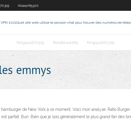
t70319
Alsaqri65320
 VPN 2021
Quel site web utilise le poisson-chat pour trouver des numéros de télé
Ringquist70319
Rondon44189
Ringquist70319
 les emmys
 hamburger de New York à ce moment. Voici mon analyse: Ratio Burger à
n est parfait. Bun: Bien que je sois généralement le plus grand fan des bri