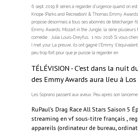
6 sept. 2019 8 séries à regarder d'urgence quand on est f
Knope (Parks and Recreation) & Thomas Emmy Awards 202
propose désormais à tous ses abonnés de télécharger fi
Emmy Awards, Mozart in the Jungle, la série plusieurs
comédie : Julia Louis-Dreyfus, 1 nov. 2016 Si vous cherc
I met your La preuve, ils ont gagné l'Emmy (l'équival
peu trop fort pour que je puisse la regarder en
TÉLÉVISION - C’est dans la nuit 
des Emmy Awards aura lieu à Los 
Les Soprano passent aux aveux. Peu après son lancement
RuPaul's Drag Race All Stars Saison 5 Ép
streaming en vf sous-titre français , r
appareils (ordinateur de bureau, ordinate