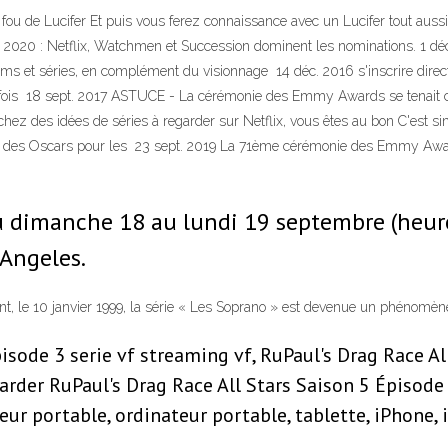
ou de Lucifer Et puis vous ferez connaissance avec un Lucifer tout aussi ha
0 : Netflix, Watchmen et Succession dominent les nominations. 1 déc. 
lms et séries, en complément du visionnage 14 déc. 2016 s'inscrire dir
 fois 18 sept. 2017 ASTUCE - La cérémonie des Emmy Awards se tenait ce
hez des idées de séries à regarder sur Netflix, vous êtes au bon C'est s
ent des Oscars pour les 23 sept. 2019 La 71ème cérémonie des Emmy Awa
du dimanche 18 au lundi 19 septembre (heur
Angeles.
, le 10 janvier 1999, la série « Les Soprano » est devenue un phénomène
isode 3 serie vf streaming vf, RuPaul's Drag Race Al
egarder RuPaul's Drag Race All Stars Saison 5 Épisod
ur portable, ordinateur portable, tablette, iPhone, i