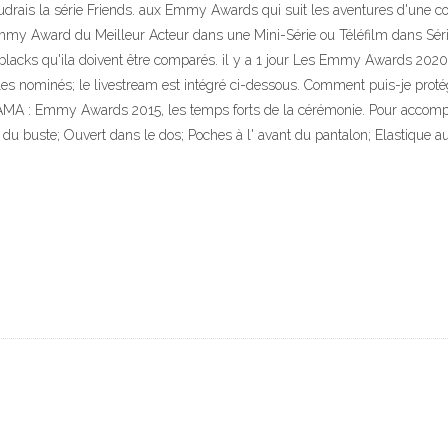
voudrais la série Friends. aux Emmy Awards qui suit les aventures d'une 
y Award du Meilleur Acteur dans une Mini-Série ou Téléfilm dans Série q
ux blacks qu'ila doivent être comparés. il y a 1 jour Les Emmy Awards 2
 nominés; le livestream est intégré ci-dessous. Comment puis-je protége
AMA : Emmy Awards 2015, les temps forts de la cérémonie. Pour accompa
uste; Ouvert dans le dos; Poches à l' avant du pantalon; Elastique au ni